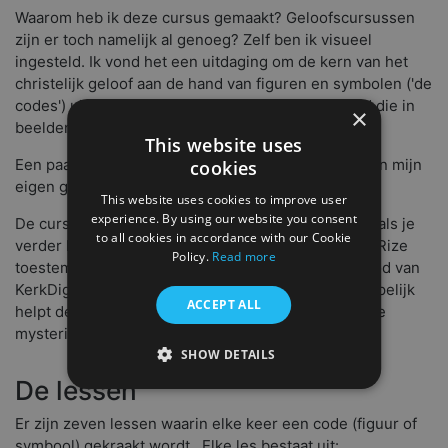
Waarom heb ik deze cursus gemaakt? Geloofscursussen
zijn er toch namelijk al genoeg? Zelf ben ik visueel
ingesteld. Ik vond het een uitdaging om de kern van het
christelijk geloof aan de hand van figuren en symbolen ('de
codes') uit te leggen. Misschien ben jij ook iemand die in
×
beelden denkt en heb je hier wat aan.
This website uses
Een paar jaar heb ik hieraan gewerkt en het getest in mijn
cookies
eigen gemeente bij verschillende doelgroepen.
This website uses cookies to improve user
experience. By using our website you consent
De cursus bied ik gratis aan, omdat ik het gaaf vind als je
to all cookies in accordance with our Cookie
verder komt in je zoektocht naar God. Ik heb GlobalRize
Policy.
Read more
toestemming gegeven om deze cursus in het aanbod van
KerkDigitaal beschikbaar te stellen voor kerken. Hopelijk
ACCEPT ALL
helpt deze cursus jou(w groep) om het fascinerende
mysterie van God te ontdekken!
SHOW DETAILS
De lessen
Er zijn zeven lessen waarin elke keer een code (figuur of
symbool) gekraakt wordt . Elke les bestaat uit: